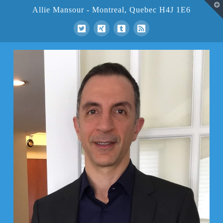
T
Allie Mansour - Montreal, Quebec H4J 1E6
t
W