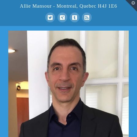
T
Allie Mansour - Montreal, Quebec H4J 1E6
t
W